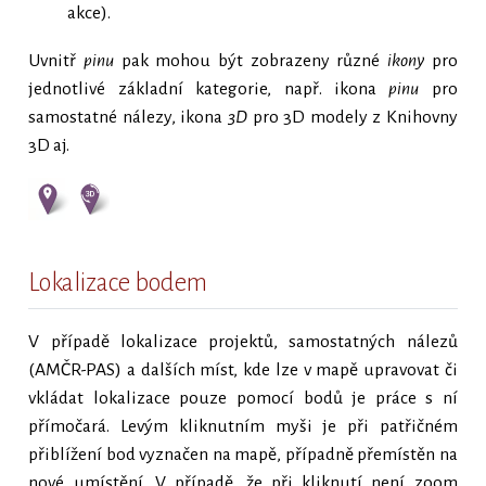
akce).
Uvnitř
pinu
pak mohou být zobrazeny různé
ikony
pro
jednotlivé základní kategorie, např. ikona
pinu
pro
samostatné nálezy, ikona
3D
pro 3D modely z Knihovny
3D aj.
Lokalizace bodem
V případě lokalizace projektů, samostatných nálezů
(AMČR-PAS) a dalších míst, kde lze v mapě upravovat či
vkládat lokalizace pouze pomocí bodů je práce s ní
přímočará. Levým kliknutním myši je při patřičném
přiblížení bod vyznačen na mapě, případně přemístěn na
nové umístění. V případě, že při kliknutí není zoom