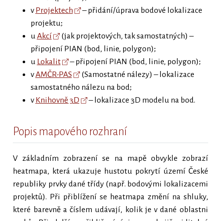
v
Projektech
– přidání/úprava bodové lokalizace
projektu;
u
Akcí
(jak projektových, tak samostatných) –
připojení PIAN (bod, linie, polygon);
u
Lokalit
– připojení PIAN (bod, linie, polygon);
v
AMČR-PAS
(Samostatné nálezy) – lokalizace
samostatného nálezu na bod;
v
Knihovně 3D
– lokalizace 3D modelu na bod.
Popis mapového rozhraní
V základním zobrazení se na mapě obvykle zobrazí
heatmapa, která ukazuje hustotu pokrytí území České
republiky prvky dané třídy (např. bodovými lokalizacemi
projektů). Při přiblížení se heatmapa změní na shluky,
které barevně a číslem udávají, kolik je v dané oblastni