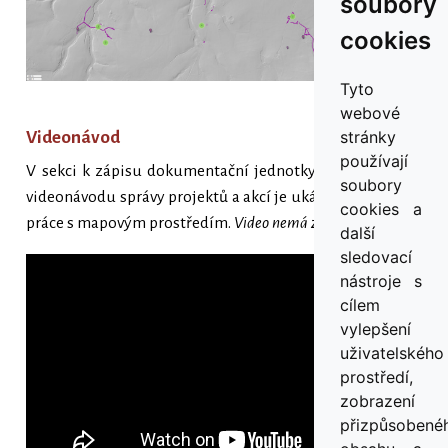
soubory
cookies
Tyto
webové
stránky
Videonávod
používají
V sekci k zápisu dokumentační jednotky a tvorby PIAN
soubory
videonávodu správy projektů a akcí je ukázána i základní
cookies a
práce s mapovým prostředím.
Video nemá zvuk.
další
sledovací
nástroje s
cílem
vylepšení
uživatelského
prostředí,
zobrazení
přizpůsobené