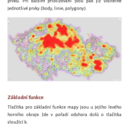
prvků. Při dalším přibližování jsou pak již viditelné
jednotlivé prvky (body, linie, polygony).
Základní funkce
Tlačítka pro základní funkce mapy jsou u jejího levého
horního okraje. Jde v pořadí odshora dolů o tlačítka
sloužící k: