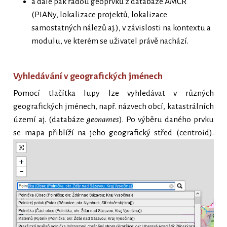
a dále pak řadou geoprvků z databáze AMČR
(PIANy, lokalizace projektů, lokalizace
samostatných nálezů aj.), v závislosti na kontextu a
modulu, ve kterém se uživatel právě nachází.
Vyhledávání v geografických jménech
Pomocí tlačítka lupy lze vyhledávat v různých
geografických jménech, např. názvech obcí, katastrálních
území aj. (databáze
geonames
). Po výběru daného prvku
se mapa přiblíží na jeho geografický střed (centroid).