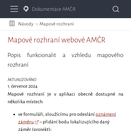
Dokumentace AMČR
Návody
Mapové rozhraní
Mapové rozhraní webové AMČR
Popis funkcionalit a vzhledu mapového
rozhraní
AKTUALIZOVÁNO
1. července 2024
Mapové rozhraní je v aplikaci obecně dostupné na
několika místech:
ve formuláři, sloužícímu pro odeslání
oznámení
záměru
– přidání bodu lokalizujícího daný
záměr (projekt);